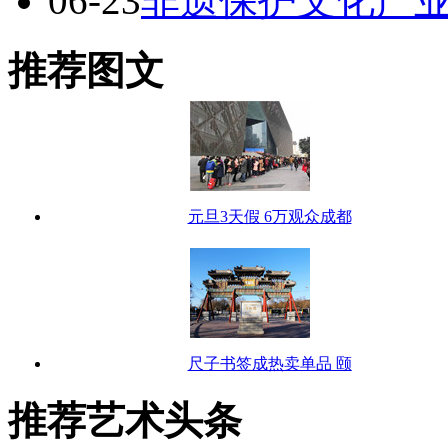
06-23
非遗保护文化产
推荐图文
元旦3天假 6万观众成都
尺子书签成热卖单品 颐
推荐艺术头条