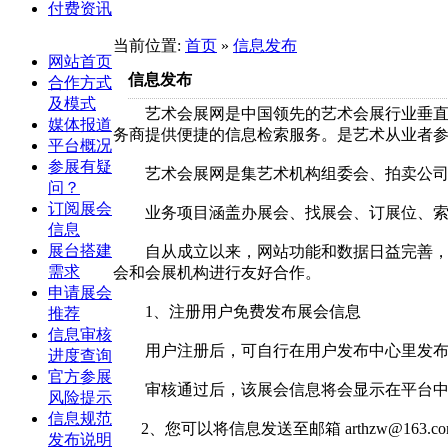
付费资讯
当前位置:
首页
»
信息发布
网站首页
信息发布
合作方式
及模式
艺术会展网是中国领先的艺术会展行业垂直平
媒体报道
务商提供便捷的信息检索服务。是艺术从业者
平台概况
参展有疑
艺术会展网是集艺术机构组委会、拍卖公司、
问？
订阅展会
业务项目涵盖办展会、找展会、订展位、索门
信息
展台搭建
自从成立以来，网站功能和数据日益完善，流
需求
会和会展机构进行友好合作。
申请展会
1、注册用户免费发布展会信息
推荐
信息审核
用户注册后，可自行在用户发布中心里发布展
进度查询
官方参展
审核通过后，该展会信息将会显示在平台中，
风险提示
信息规范
2、您可以将信息发送至邮箱 arthzw@163.
发布说明