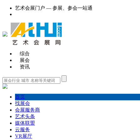
艺术会展门户 — 参展、参会一站通
综合
展会
资讯
首页
找展会
会展服务商
艺术头条
媒体联盟
云服务
VR展厅