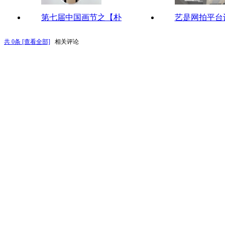
第七届中国画节之【朴
艺是网拍平台
共
0
条 [查看全部]
相关评论